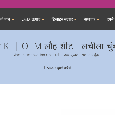
्चे माल
OEM उत्पाद
डिज़ाइन उत्पाद
समाचार
हमसे स
ant K. | OEM लौह शीट - लचीला चुं
Giant K. Innovation Co., Ltd. | उच्च-प्रदर्शन NdFeB चुंबक।
Home
/
हमारे बारे में