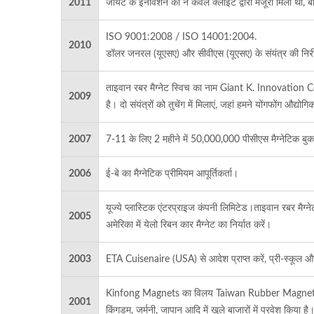
2011
जायंट के इनोवेशन को न केवल क्लाइंट द्वारा मंजूरी मिली थी, बल्क
ISO 9001:2008 / ISO 14001:2004.
2010
डॉलर जनरल (यूएसए) और सीवीएस (यूएसए) के संयंत्र की निरी
ताइवान रबर मैग्नेट स्विच का नाम Giant K. Innovation C
2009
है। दो संयंत्रों को तुचेंग में मिलाएं, जहां हमने योंगफोंग औद्य
2007
7-11 के लिए 2 महीने में 50,000,000 पीसीएस मैग्नेटिक बुकमार
2006
ई-बे का मैग्नेटिक प्रीमियम आपूर्तिकर्ता।
यूज्ये प्लास्टिक एंटरप्राइज कंपनी लिमिटेड।ताइवान रबर मैग्ने
2005
अमेरिका में येलो रिबन कार मैग्नेट का निर्यात करें।
2003
ETA Cuisenaire (USA) से आदेश प्राप्त करें, प्री-स्कूल और 
Kinfong Magnets का विलय Taiwan Rubber Magnet Co., L
2001
किंगडम, जर्मनी, जापान आदि में खुले बाजारों में प्रवेश किया है