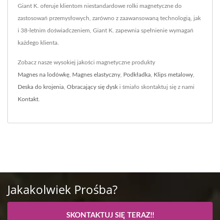
Giant K. oferuje klientom niestandardowe rolki magnetyczne do
zastosowań przemysłowych, zarówno z zaawansowaną technologią, jak
i 38-letnim doświadczeniem, Giant K. zapewnia spełnienie wymagań
każdego klienta.
Zobacz nasze wysokiej jakości magnetyczne produkty
Magnes na lodówkę
,
Magnes elastyczny
,
Podkładka
,
Klips metalowy
,
Deska do krojenia
,
Obracający się dysk
i śmiało skontaktuj się z nami
Kontakt
.
Jakakolwiek Prośba?
SKONTAKTUJ SIĘ TERAZ!!