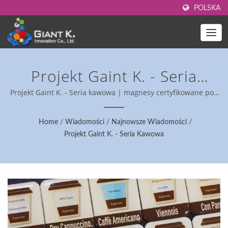
POLSKA
Projekt Gaint K. - Seria
Kawowa | Certyfikowane
Projekt Gaint K. - Seria kawowa | magnesy certyfikowane pod
względem bezpieczeństwa.
Przez SGS Elastyczne
Home
/
Wiadomości
/
Najnowsze Wiadomości
/
Magnesy - Wiarygodny
Projekt Gaint K. - Seria Kawowa
Dostawca