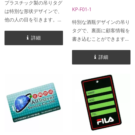
プラスチック製の吊りタグ
KP-F01-1
は特別な形状デザインで、
他の人の目を引きます。
特別な酒瓶デザインの吊り
プラスチック製の吊りタグ
タグで、裏面に顧客情報を
は従来の四角い吊りタグと
詳細
書き込むことができます。
は異なり、顧客のニーズに
酒瓶デザインの吊りタグ
応じてさまざまな形状にカ
は、従来の四角い吊りタグ
詳細
スタマイズできます。多様
とは異なり、顧客のニーズ
なスタイルはより注目を集
に応じてさまざまな形状に
め、裏面に個人情報を書き
カスタマイズできます。特
込むことができ、企業の広
別に作られた酒瓶デザイン
告としての贈り物に最適な
は、裏面に個人情報を書き
選択肢です。
込むことができ、バッグや
荷物に吊るすことで物の紛
失を防ぎ、企業の広告とし
ての贈り物に最適な選択肢