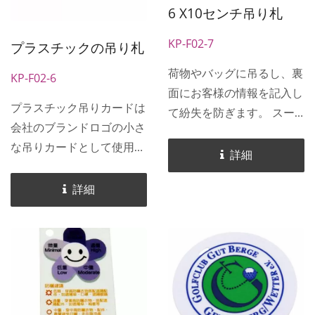
会社の広告のギフトとして
き、団体旅行の観光客に非
6 X10センチ吊り札
も最適な選択です。
常に適しています。また、
企業広告のノベルティとし
KP-F02-7
プラスチックの吊り札
ても最適な選択です。
荷物やバッグに吊るし、裏
KP-F02-6
面にお客様の情報を記入し
プラスチック吊りカードは
て紛失を防ぎます。 スー
会社のブランドロゴの小さ
ツケースの種類は似たり寄
な吊りカードとして使用で
ったりですが、自分の荷物
詳細
き、荷物やバッグに吊るす
を一目で識別するにはどう
ことができます。 プラス
詳細
すればよいでしょうか。裏
チック吊りカードの裏面に
面に個人情報を書き込むこ
は個人情報を記入でき、バ
とで、荷物の紛失を防ぐこ
ッグやスーツケースの横に
とができ、団体旅行の観光
吊るす小さな吊りカードに
客に非常に適しています。
適しており、バッグの紛失
また、企業広告のノベルテ
を防ぎ、持ち主を見つける
ィとしても最適な選択で