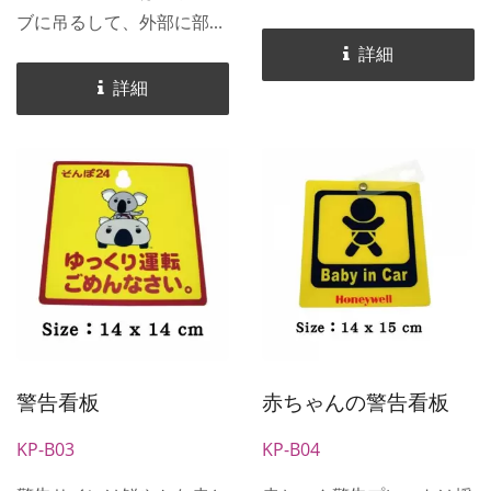
あります。 表示プレート
ブに吊るして、外部に部屋
はホテルの部屋のドア、学
の内部状況を知らせること
詳細
生寮、個人の部屋、車の許
ができます。 ホテルのプ
詳細
可証に使用でき、状況警告
ラスチック製ドアノブプレ
や標語を示すために使用さ
ートは、ホテルの部屋のド
れ、注意を促す役割を果た
ア、学生寮、個人の部屋、
します。プレートの表現を
車の許可証に使用でき、状
通じて、事前に状況を理解
況警告や標語を示すために
し、時間の無駄を減らすこ
使用され、注意を促す役割
とができます。
を果たします。プレートの
表現を通じて、事前に状況
を理解し、時間の無駄を減
らすことができます。
警告看板
赤ちゃんの警告看板
KP-B03
KP-B04