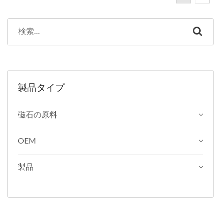
ジを印刷して広告としても
ができ、広告用に企業イメ
使用でき、小さな注意書き
ージを印刷するだけでな
や警告文としても利用でき
く、製品のちょっとしたリ
ます。
マインダーや警告スローガ
ンとしても使用できます。
リマインダーまたはプロモ
製品タイプ
ーションとして製品の横に
マークを付けます。
磁石の原料
OEM
製品