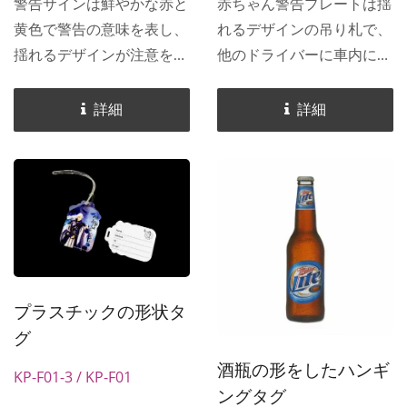
警告サインは鮮やかな赤と
赤ちゃん警告プレートは揺
黄色で警告の意味を表し、
れるデザインの吊り札で、
揺れるデザインが注意を引
他のドライバーに車内に赤
きます。 警告サインは車
ちゃんがいることを知ら
の後窓や店舗のドア・窓に
せ、安全運転を促します。
詳細
詳細
使用でき、状況の警告やス
赤ちゃん警告プレートは自
ローガンを示します。吸盤
動車の後窓や店舗のドア・
が付いており、揺れること
窓に使用でき、状況警告や
で注目を集め、警告効果を
標語を表示します。吸盤が
高めます。このサインを使
付いており、揺れる効果で
うことで、事前に状況を把
注目を集め、警告効果を高
握し、時間の無駄を減らす
めます。このプレートを使
プラスチックの形状タ
ことができます。
うことで、事前に状況を理
グ
解し、コミュニケーション
の時間を無駄にすることを
酒瓶の形をしたハンギ
KP-F01-3 / KP-F01
減らします。
ングタグ