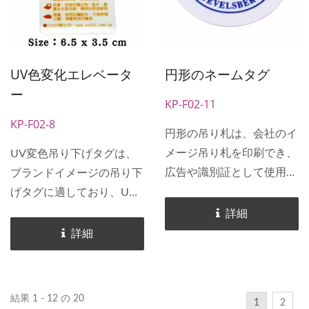
ことができます。会社のイ
す。
メージを印刷して広告とし
て使用できる便利で実用的
なギフトです。
UV色変化エレベータ
円形のネームタグ
ー
KP-F02-11
KP-F02-8
円形の吊り札は、会社のイ
メージ吊り札を印刷でき、
UV変色吊り下げタグは、
広告や識別証として使用さ
ブランドイメージの吊り下
れます。 円形の吊り札
げタグに適しており、UV
は、会社の識別証として使
インデックスを容易に検出
詳細
用するのに適しており、簡
する機能を備えています。
詳細
単に識別できます。従来の
UV色変化エレベーターカ
四角い名札とは異なり、こ
ードは、UV色変化機能を
の製品は円形デザインを採
備えており、簡単にUVイ
結果 1 - 12 の 20
1
2
用しており、会社のイメー
ンデックスを制御すること