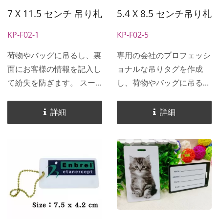
です。
7 X 11.5 センチ 吊り札
5.4 X 8.5 センチ吊り札
KP-F02-1
KP-F02-5
荷物やバッグに吊るし、裏
専用の会社のプロフェッシ
面にお客様の情報を記入し
ョナルな吊りタグを作成
て紛失を防ぎます。 スー
し、荷物やバッグに吊るす
ツケースの種類はほとんど
ことができ、裏面にはお客
同じですが、自分の荷物を
様の情報を記入して紛失を
詳細
詳細
一目で識別するにはどうす
防ぎます。 スーツケース
ればよいでしょうか。一般
の種類は似たり寄ったりで
的な吊りタグよりもサイズ
すが、自分の荷物を一目で
が大きく、裏面には個人情
識別するにはどうすればよ
報を記入でき、荷物の紛失
いでしょうか。裏面に個人
を防ぐため、団体旅行の観
情報を書き込むことで、荷
光客に非常に適しており、
物の紛失を防ぐことがで